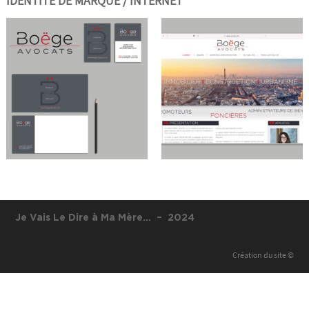
IDENTITE DE MARQUE / INTERNET
Site internet
2020
Je Vais Le Dire à Ma Mère… – 2024
Création du site ©